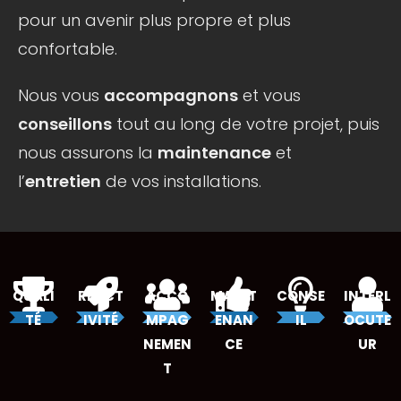
pour un avenir plus propre et plus
confortable.
Nous vous
accompagnons
et vous
conseillons
tout au long de votre projet, puis
nous assurons la
maintenance
et
l’
entretien
de vos installations.
QUALI
RÉACT
ACCO
MAINT
CONSE
INTERL
TÉ
IVITÉ
MPAG
ENAN
IL
OCUTE
NEMEN
CE
UR
T